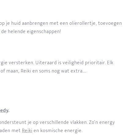
, op je huid aanbrengen met een olierollertje, toevoegen
an de helende eigenschappen!
ie versterken. Uiteraard is veiligheid prioritair. Elk
of maan, Reiki en soms nog wat extra....
medy
.
ndersteunt je op verschillende vlakken. Zo’n energy
eladen met
Reiki
en kosmische energie.