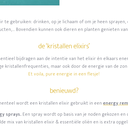
xir te gebruiken: drinken, op je lichaam of om je heen sprayen
ucten,... Bovendien kunnen ook dieren en planten genieten v
de ‘kristallen elixirs’
entieel bijdragen aan de intentie van het elixir én elkaars energ
e kristallenfrequenties, maar ook door de energie van de zon 
Et voila, pure energie in een flesje!
benieuwd?
nteel wordt een kristallen elixir gebruikt in een
energy re
gy sprays.
Een spray wordt op basis van je noden gekozen en o
e mix van kristallen elixir & essentiële oliën en is extra opg