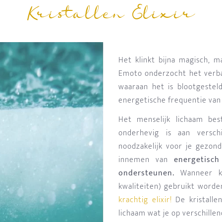
Kristallen Elixir
Het klinkt bijna magisch, 
Emoto onderzocht het verba
waaraan het is blootgestel
energetische frequentie van 
Het menselijk lichaam be
onderhevig is aan verschi
noodzakelijk voor je gezon
innemen van
energetisch 
ondersteunen.
Wanneer kri
kwaliteiten) gebruikt worde
krachtig elixir
!
De kristallen
lichaam wat je op verschille